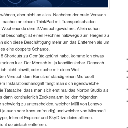
öhnen, aber nicht an alles. Nachdem der erste Versuch
zu machen an einem ThinkPad mit Transportschaden
ses Wochenende dem 2.Versuch gewidmet. Allein schon,
t beschäftigt ist einen Rechner halbwegs zum Fliegen zu
nn sich diese Beschäftigung mehr um das Entfernen als um
t es eine doppelte Schande.
8 Shortcuts zu Gemüte geführt habe, komme ich etwas
meinen klar. Der Mensch ist ja konditionierbar. Dennoch
ich nicht hinwill, oder suche mir einen Wolf.
 den Versuch dem Benutzer ständig einen Microsoft
em Installationshandgriff fängt man sich irgendwelche
ie Tatsache, dass man sich erst mal das Norton Studio als
es dann kontinuierlich Zeckenalarm bei den folgenden
ch schwierig zu unterscheiden, welcher Müll von Lenovo
t ja auch sehr konsumfreudig) und welcher von Microsoft.
pe, Internet Explorer und SkyDrive deinstallieren.
icht so einfach entfernen.