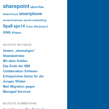
sharepoint
skurriles
smartphone
SmartCloud
social business
social networking
Spaß
spc14
Tools
Windows 8
XING
XPages
NEUESTE BEITRÄGE
Unsere „ehemaligen“
Staatsbetriebe
Mit allen Kräften
Das Ende der IBM
Collaboration Software
Erfolgreiches Derby für die
Jungen Wilden
Mail Migration gegen
Managed Services
NEUESTE KOMMENTARE