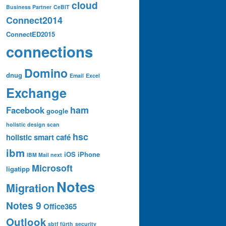
cloud
Business Partner
CeBIT
Connect2014
ConnectED2015
connections
Domino
dnug
Email
Excel
Exchange
ham
Facebook
google
holistic design scan
hsc
holistic smart café
ibm
iOS
iPhone
IBM Mail next
Microsoft
ligatipp
Notes
Migration
Notes 9
Office365
Outlook
sbtf fürth
security