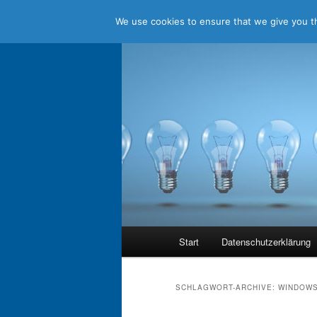
We use cookies to ensure that we give you th
Zum
Zum
Jenseits aller Standards
Inhalt
sekundären
wechseln
Inhalt
holistic think
wechseln
Hauptmenü
Start
Datenschutzerklärung
SCHLAGWORT-ARCHIVE:
WINDOWS