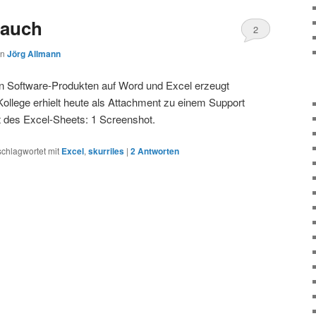
rauch
2
on
Jörg Allmann
on Software-Produkten auf Word und Excel erzeugt
 Kollege erhielt heute als Attachment zu einem Support
lt des Excel-Sheets: 1 Screenshot.
schlagwortet mit
Excel
,
skurriles
|
2
Antworten