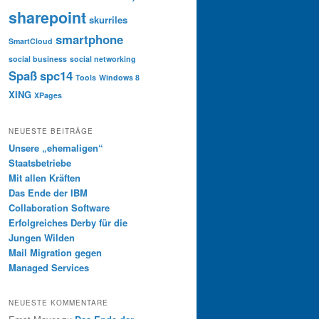
sharepoint
skurriles
smartphone
SmartCloud
social business
social networking
Spaß
spc14
Tools
Windows 8
XING
XPages
NEUESTE BEITRÄGE
Unsere „ehemaligen“
Staatsbetriebe
Mit allen Kräften
Das Ende der IBM
Collaboration Software
Erfolgreiches Derby für die
Jungen Wilden
Mail Migration gegen
Managed Services
NEUESTE KOMMENTARE