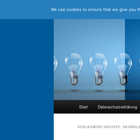
We use cookies to ensure that we give you th
Zum
Zum
Jenseits aller Standards
Inhalt
sekundären
wechseln
Inhalt
holistic think
wechseln
Hauptmenü
Start
Datenschutzerklärung
SCHLAGWORT-ARCHIVE:
SKURRIL