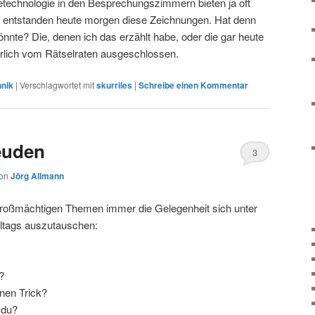
getechnologie in den Besprechungszimmern bieten ja oft
ns entstanden heute morgen diese Zeichnungen. Hat denn
önnte? Die, denen ich das erzählt habe, oder die gar heute
rlich vom Rätselraten ausgeschlossen.
hnik
|
Verschlagwortet mit
skurriles
|
Schreibe einen Kommentar
euden
3
on
Jörg Allmann
 großmächtigen Themen immer die Gelegenheit sich unter
lltags auszutauschen:
?
nen Trick?
 du?