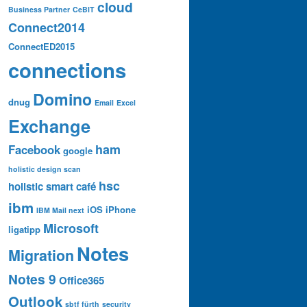
cloud
Business Partner
CeBIT
Connect2014
ConnectED2015
connections
Domino
dnug
Email
Excel
Exchange
ham
Facebook
google
holistic design scan
hsc
holistic smart café
ibm
iOS
iPhone
IBM Mail next
Microsoft
ligatipp
Notes
Migration
Notes 9
Office365
Outlook
sbtf fürth
security