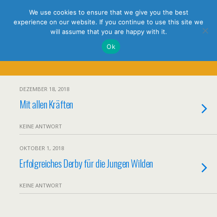
holistic thinking
We use cookies to ensure that we give you the best
experience on our website. If you continue to use this site we
will assume that you are happy with it.
Ok
Tags › Junge Wilde
DEZEMBER 18, 2018
Mit allen Kräften
KEINE ANTWORT
OKTOBER 1, 2018
Erfolgreiches Derby für die Jungen Wilden
KEINE ANTWORT