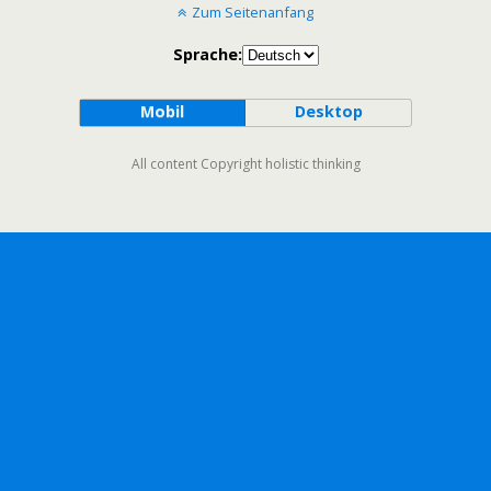
Zum Seitenanfang
Sprache:
Mobil
Desktop
All content Copyright holistic thinking