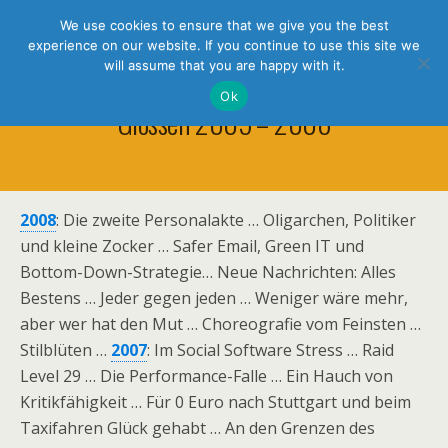
holistic thinking
We use cookies to ensure that we give you the best
experience on our website. If you continue to use this site we
will assume that you are happy with it.
Ok
Glossen 2005 – 2008
2008
: Die zweite Personalakte … Oligarchen, Politiker
und kleine Zocker … Safer Email, Green IT und
Bottom-Down-Strategie… Neue Nachrichten: Alles
Bestens … Jeder gegen jeden … Weniger wäre mehr,
aber wer hat den Mut … Choreografie vom Feinsten …
Stilblüten …
2007
: Im Social Software Stress … Raid
Level 29 … Die Performance-Falle … Ein Hauch von
Kritikfähigkeit … Für 0 Euro nach Stuttgart und beim
Taxifahren Glück gehabt … An den Grenzen des