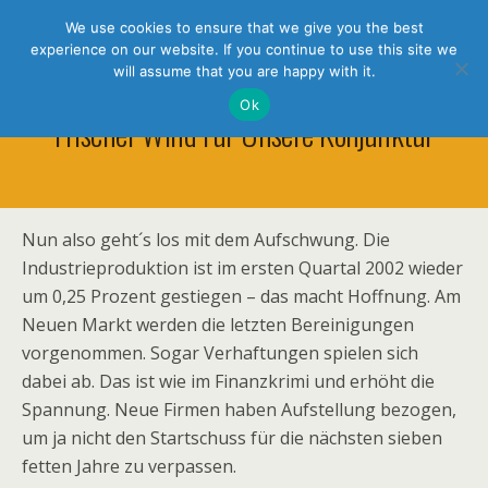
holistic thinking
We use cookies to ensure that we give you the best
experience on our website. If you continue to use this site we
will assume that you are happy with it.
Ok
Frischer Wind Für Unsere Konjunktur
Nun also geht´s los mit dem Aufschwung. Die
Industrieproduktion ist im ersten Quartal 2002 wieder
um 0,25 Prozent gestiegen – das macht Hoffnung. Am
Neuen Markt werden die letzten Bereini­gungen
vorgenommen. Sogar Verhaftungen spielen sich
dabei ab. Das ist wie im Finanzkrimi und erhöht die
Spannung. Neue Firmen haben Aufstellung bezogen,
um ja nicht den Startschuss für die nächsten sieben
fetten Jahre zu verpassen.