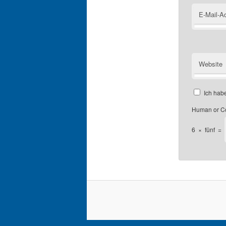
E-Mail-A
Website
Ich hab
Human or C
6
×
fünf
=