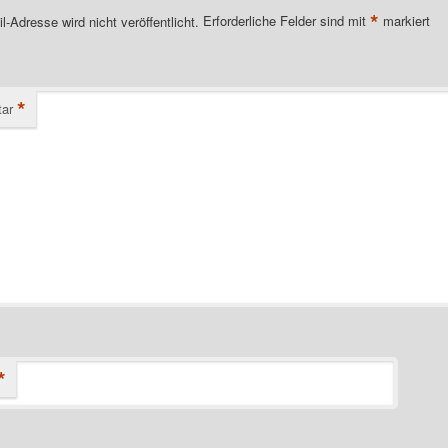
*
l-Adresse wird nicht veröffentlicht.
Erforderliche Felder sind mit
markiert
*
ar
*