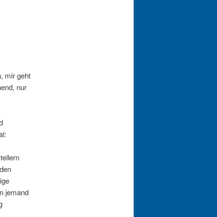
, mir geht
hend, nur
d
l:
ellern
nden
ige
enn jemand
g