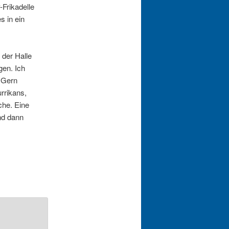
-Frikadelle
s in ein
 der Halle
gen. Ich
. Gern
rrikans,
che. Eine
nd dann