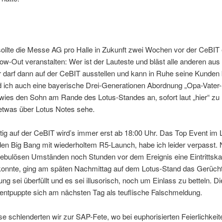
 sollte die Messe AG pro Halle in Zukunft zwei Wochen vor der CeBIT 
low-Out veranstalten: Wer ist der Lauteste und bläst alle anderen aus
 darf dann auf der CeBIT ausstellen und kann in Ruhe seine Kunden 
d ich auch eine bayerische Drei-Generationen Abordnung „Opa-Vater
wies den Sohn am Rande des Lotus-Standes an, sofort laut „hier“ zu 
 etwas über Lotus Notes sehe.
stig auf der CeBIT wird’s immer erst ab 18:00 Uhr. Das Top Event im 
den Big Bang mit wiederholtem R5-Launch, habe ich leider verpasst
nebulösen Umständen noch Stunden vor dem Ereignis eine Eintrittska
 konnte, ging am späten Nachmittag auf dem Lotus-Stand das Gerücht
ung sei überfüllt und es sei illusorisch, noch um Einlass zu betteln. D
entpuppte sich am nächsten Tag als teuflische Falschmeldung.
e schlenderten wir zur SAP-Fete, wo bei euphorisierten Feierlichkei