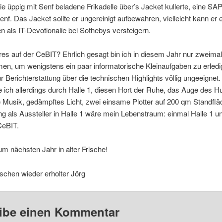
ie üppig mit Senf beladene Frikadelle über’s Jacket kullerte, eine SAP
nf. Das Jacket sollte er ungereinigt aufbewahren, vielleicht kann er e
n als IT-Devotionalie bei Sothebys versteigern.
es auf der CeBIT? Ehrlich gesagt bin ich in diesem Jahr nur zweimal
n, um wenigstens ein paar informatorische Kleinaufgaben zu erledi
ur Berichterstattung über die technischen Highlights völlig ungeeignet
 ich allerdings durch Halle 1, diesen Hort der Ruhe, das Auge des Hu
 Musik, gedämpftes Licht, zwei einsame Plotter auf 200 qm Standflä
g als Aussteller in Halle 1 wäre mein Lebenstraum: einmal Halle 1 u
CeBIT.
um nächsten Jahr in alter Frische!
schen wieder erholter Jörg
ibe einen Kommentar