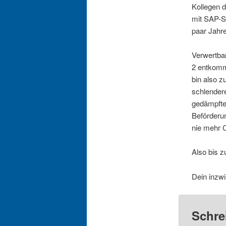
Kollegen d
mit SAP-Se
paar Jahre
Verwertbar
2 entkomme
bin also z
schlendere
gedämpfte
Beförderun
nie mehr 
Also bis z
Dein inzwi
Schre