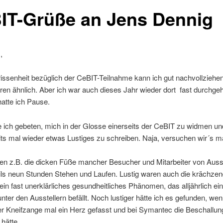
IT-Grüße an Jens Dennig
,
issenheit bezüglich der CeBIT-Teilnahme kann ich gut nachvollziehen
hren ähnlich. Aber ich war auch dieses Jahr wieder dort ­ fast durchge
atte ich Pause.
 ich gebeten, mich in der Glosse einerseits der CeBIT zu widmen un
ts mal wieder etwas Lustiges zu schreiben. Naja, versuchen wir´s ma
en z.B. die dicken Füße mancher Besucher und Mitarbeiter von Ausst
ils neun Stunden Stehen und Laufen. Lustig waren auch die krächze
in fast unerklärliches gesundheitliches Phänomen, das alljährlich ein
unter den Ausstellern befällt. Noch lustiger hätte ich es gefunden, w
er Kneifzange mal ein Herz gefasst und bei Symantec die Beschallun
 hätte.