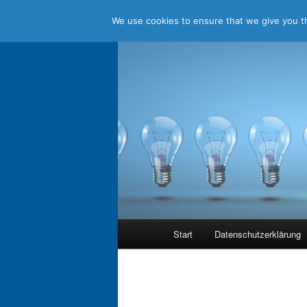
We use cookies to ensure that we give you th
Zum
Jenseits aller Standards
Inhalt
wechseln
holistic think
Hauptmenü
Start
Datenschutzerklärung