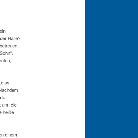
ein
 der Halle?
betreuen.
-Sohn“.
rufen,
Lotus
. Nachdem
rte
 um, die
ie heiße
ten einem