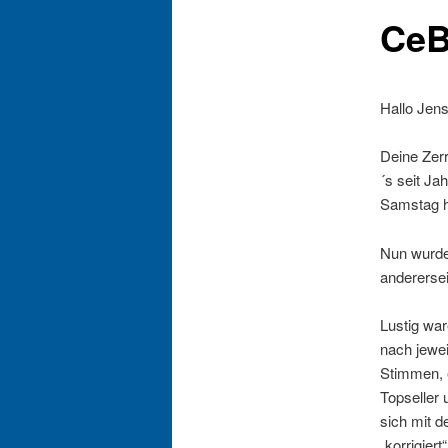
CeB
Hallo Jens
Deine Zerr
´s seit Ja
Samstag h
Nun wurde
anderersei
Lustig war
nach jewe
Stimmen, e
Topseller 
sich mit d
„korrigiert“