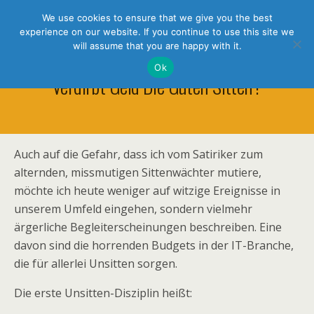
holistic thinking
We use cookies to ensure that we give you the best
experience on our website. If you continue to use this site we
will assume that you are happy with it.
Ok
Verdirbt Geld Die Guten Sitten?
Auch auf die Gefahr, dass ich vom Satiriker zum
alternden, missmutigen Sittenwächter mutiere,
möchte ich heute weniger auf witzige Ereignisse in
unserem Umfeld eingehen, sondern vielmehr
ärgerliche Begleiterscheinungen beschreiben. Eine
davon sind die horrenden Budgets in der IT-Branche,
die für allerlei Unsitten sorgen.
Die erste Unsitten-Disziplin heißt: