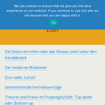
holistic thinking
We use cookies to ensure that we give you the best
experience on our website. If you continue to use this site we
will assume that you are happy with it.
Ok
2001
Die Sitten verrohen oder das Niveau sinkt unter den
Kanaldeckel!
Der moderne Mülleimer
Quo vadis, Lotus?
Geheimnisvolle Vertriebserfolge
Theorie und Praxis im Projektgeschäft: Top-down
oder Bottom-up