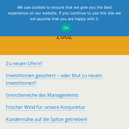
holistic thinking
We use cookies to ensure that we give you the best
experience on our website. If you continue to use this site we
will assume that you are happy with it.
Ok
2002
Zu neuen Ufern?
Investitionen gesichert – oder Mut zu neuen
Investitionen?
Grenzbereiche des Managements
Frischer Wind für unsere Konjunktur
Kundennähe auf die Spitze getrieben!