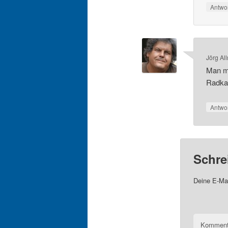
Antwo
Jörg Al
Man mu
Radkap
Antwo
Schre
Deine E-Mai
Komment