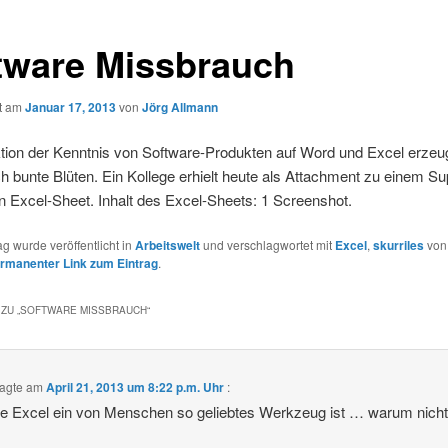
tware Missbrauch
ht am
Januar 17, 2013
von
Jörg Allmann
tion der Kenntnis von Software-Produkten auf Word und Excel erzeu
ch bunte Blüten. Ein Kollege erhielt heute als Attachment zu einem Su
in Excel-Sheet. Inhalt des Excel-Sheets: 1 Screenshot.
ag wurde veröffentlicht in
Arbeitswelt
und verschlagwortet mit
Excel
,
skurriles
vo
rmanenter Link zum Eintrag
.
ZU „
SOFTWARE MISSBRAUCH
“
agte am
April 21, 2013 um 8:22 p.m. Uhr
:
e Excel ein von Menschen so geliebtes Werkzeug ist … warum nich