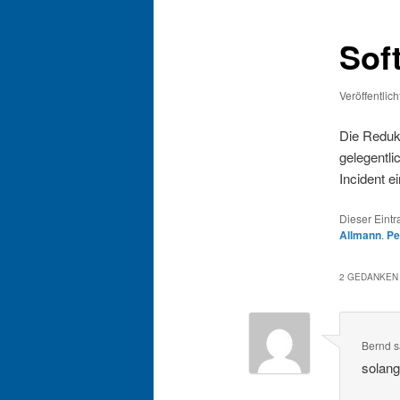
Sof
Veröffentlic
Die Reduk
gelegentli
Incident e
Dieser Eintr
Allmann
.
Pe
2 GEDANKEN 
Bernd
s
solang