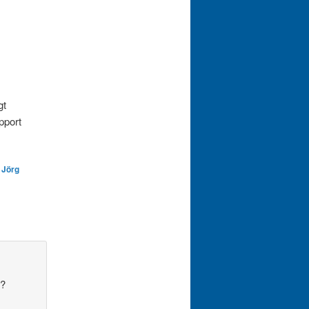
gt
pport
n
Jörg
t?