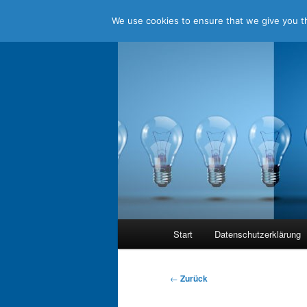
We use cookies to ensure that we give you th
Zum
Jenseits aller Standards
Inhalt
wechseln
holistic think
Hauptmenü
Start
Datenschutzerklärung
Beitragsnavigation
←
Zurück