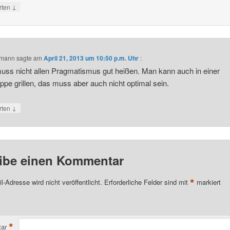
↓
rten
lmann
sagte am
April 21, 2013 um 10:50 p.m. Uhr
:
ss nicht allen Pragmatismus gut heißen. Man kann auch in einer
pe grillen, das muss aber auch nicht optimal sein.
↓
rten
ibe einen Kommentar
*
l-Adresse wird nicht veröffentlicht.
Erforderliche Felder sind mit
markiert
*
ar