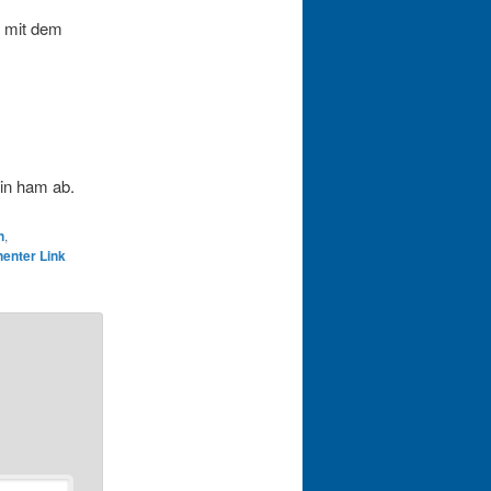
n mit dem
in ham ab.
n
,
enter Link