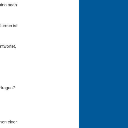
mino nach
räumen ist
ntwortet,
rtragen?
men einer