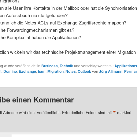
migration?
n alle User ihre Kontakte in der Mailbox oder hat die Synchronisatio
len Adressbuch nie stattgefunden?
kann ich die Notes ACLs auf Exchange-Zugriffsrechte mappen?
he Forwardingmechanismen gibt es?
he Komplexität haben die Applikationen?
lich wickeln wir das technische Projektmanagement einer Migration 
ag wurde veröffentlicht in
Business
,
Technik
und verschlagwortet mit
Applikatione
t
,
Domino
,
Exchange
,
ham
,
Migration
,
Notes
,
Outlook
von
Jörg Allmann
.
Perman
.
ibe einen Kommentar
*
l-Adresse wird nicht veröffentlicht.
Erforderliche Felder sind mit
markiert