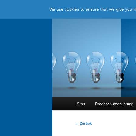
We use cookies to ensure that we give you th
Zum
Jenseits aller Standards
Inhalt
wechseln
holistic think
Hauptmenü
Start
Datenschutzerklärung
Beitragsnavigation
←
Zurück