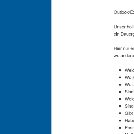
Outlook/E
Unser holi
ein Dauerg
Hier nur e
wo andere
Welc
Wo s
Wo s
Sind
Welc
Sind
Gibt
Habe
Pass