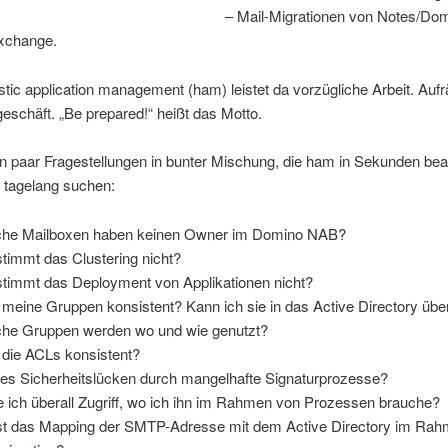
– Mail-Migrationen von Notes/Do
xchange.
stic application management (ham) leistet da vorzügliche Arbeit. Auf
eschäft. „Be prepared!“ heißt das Motto.
in paar Fragestellungen in bunter Mischung, die ham in Sekunden bea
 tagelang suchen:
he Mailboxen haben keinen Owner im Domino NAB?
timmt das Clustering nicht?
timmt das Deployment von Applikationen nicht?
 meine Gruppen konsistent? Kann ich sie in das Active Directory übe
he Gruppen werden wo und wie genutzt?
 die ACLs konsistent?
 es Sicherheitslücken durch mangelhafte Signaturprozesse?
 ich überall Zugriff, wo ich ihn im Rahmen von Prozessen brauche?
t das Mapping der SMTP-Adresse mit dem Active Directory im Rah