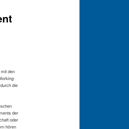
ent
 mit den
Working-
 durch die
isschen
sments der
chaft oder
ern hören