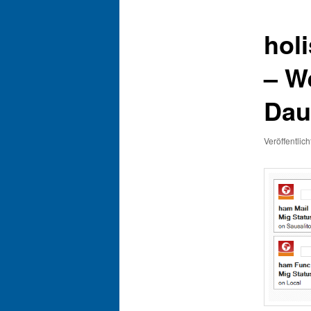
hol
– W
Dau
Veröffentlic