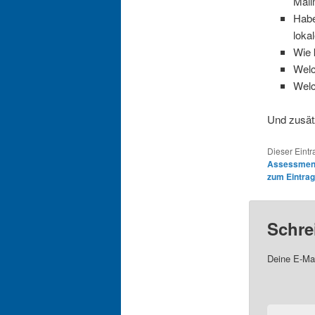
Mail
Habe
loka
Wie 
Welc
Welc
Und zusätz
Dieser Eintr
Assessmen
zum Eintrag
Schre
Deine E-Mai