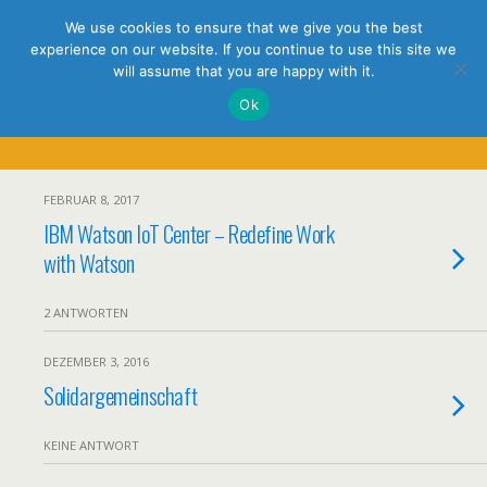
holistic thinking
We use cookies to ensure that we give you the best
experience on our website. If you continue to use this site we
will assume that you are happy with it.
Ok
Kategorien ›
Uncategorized
FEBRUAR 8, 2017
IBM Watson IoT Center – Redefine Work
with Watson
2 ANTWORTEN
DEZEMBER 3, 2016
Solidargemeinschaft
KEINE ANTWORT